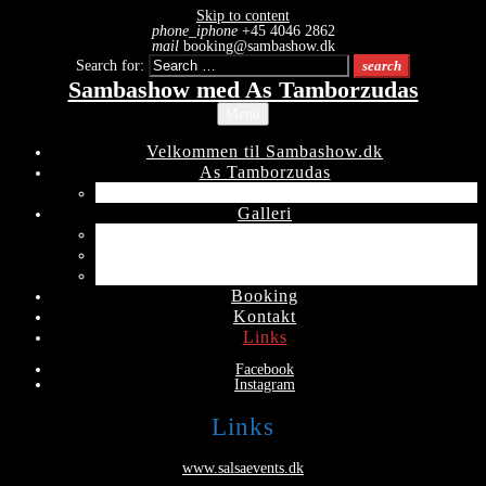
Skip to content
phone_iphone
+45 4046 2862
mail
booking@sambashow.dk
Search for:
search
Sambashow med As Tamborzudas
Menu
Velkommen til Sambashow.dk
As Tamborzudas
Træning
Galleri
Copenhagen Carnival 2017
Copenhagen Carnival 2018
Copenhagen Carnival 2019
Booking
Kontakt
Links
Facebook
Instagram
Links
www.salsaevents.dk