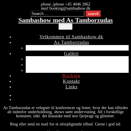
Skip
phone_iphone
+45 4046 2862
to
mail
booking@sambashow.dk
Search
content
search
for:
Sambashow med As Tamborzudas
Menu
Velkommen til Sambashow.dk
As Tamborzudas
Træning
Galleri
Copenhagen Carnival 2017
Copenhagen Carnival 2018
Copenhagen Carnival 2019
Booking
Kontakt
Links
Facebook
Instagram
Booking
As Tambarzudas er velegnet til konferencer og fester, hvor der kan tilbydes
alt indenfor underholdning, shows samt undervisning. Alt i forskellige
kostumer, inkl. det klassiske med stor fjerpragt og glimmer.
Ring eller send en mail for et uforpligtende tilbud. Gerne i god tid.