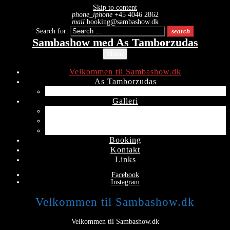
Skip to content
phone_iphone
+45 4046 2862
mail
booking@sambashow.dk
Search for:
search
Sambashow med As Tamborzudas
Menu
Velkommen til Sambashow.dk
As Tamborzudas
Træning
Galleri
Copenhagen Carnival 2017
Copenhagen Carnival 2018
Copenhagen Carnival 2019
Booking
Kontakt
Links
Facebook
Instagram
Velkommen til Sambashow.dk
Velkommen til Sambashow.dk