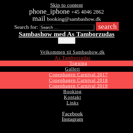
Skip to content
phone_iphone
+45 4046 2862
mail
booking@sambashow.dk
search
Search for:
Sambashow med As Tamborzudas
Menu
Velkommen til Sambashow.dk
As Tamborzudas
Træning
Galleri
Copenhagen Carnival 2017
Copenhagen Carnival 2018
Copenhagen Carnival 2019
Booking
Kontakt
Links
Facebook
Instagram